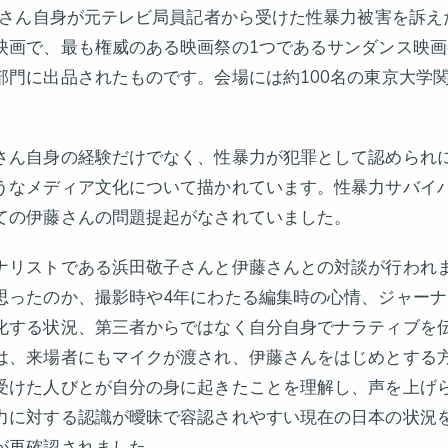
伊藤さん自身が元テレビ局員記者から受けた性暴力被害を訴
映画で、最も権威のある映画祭の1つであるサンダンス映
部門に出品されたものです。会場には約100名の東京大学
さん自身の経験だけでなく、性暴力が犯罪として認められ
うなメディア文化について描かれています。性暴力サバイ
ての伊藤さんの問題提起がなされていました。
ナリストである浜田敬子さんと伊藤さんとの対談が行われ
思ったのか、撮影時や4年にわたる編集時の心情、ジャー
化する状況、第三者からではなく自分自身でナラティブを
は、来場者にもマイクが渡され、伊藤さんをはじめとする
受けた人びとが自分の身に起きたことを理解し、声を上げ
力に対する認識が曖昧で容認されやすい現在の日本の状況
が再確認されました。