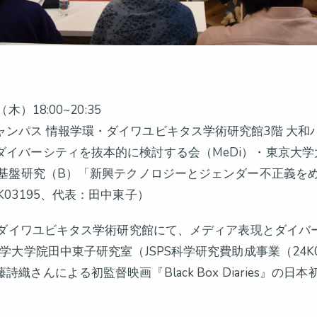
）18:00~20:35
ャンパス 情報学環・ダイワユビキタス学術研究館3階 ⼤和
ダイバーシティを抜本的に検討する会（MeDi）・東京⼤
事業基盤研究（B）「新興テクノロジーとジェンダー不正義を
03195、代表：田中東子）
）、ダイワユビキタス学術研究館にて、メディア表現とダイ
学大学院田中東子研究室（JSPS科学研究費助成事業（24K
織さんによる初監督映画『Black Box Diaries』の