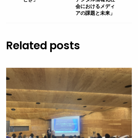
ゲ
会におけるメディ
ー
アの課題と未来」
シ
ョ
ン
Related posts