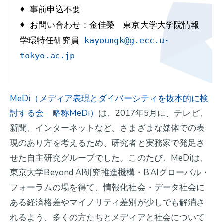
♦︎ 事前申込不要
♦︎ お問い合わせ：金佳榮 東京大学大学院情報
学環特任研究員
k
ayoungk@g.ecc.u-
tokyo.ac.jp
MeDi（メディア表現とダイバーシティを抜本的に検
討する会 略称MeDi）
は、2017年5月に、テレビ、
新聞、インターネットなど、さまざまな媒体での表
現のあり方を考えるため、研究者と実務家で発足さ
せた自主研究グループでした。このたび、MeDiは、
東京大学Beyond AI研究推進機構・B’AIグローバル・
フォーラムの場を得て、情報化社会・データ社会に
ある経済格差やマイノリティ差別が少しでも解消さ
れるよう、多くの方たちとメディアと社会について