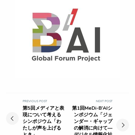
投
PREVIOUS POST
NEXT POST
稿
Previous
Next
第5回メディアと表
第1回MeDi-B’AIシ
post:
post:
現について考える
ンポジウム「ジェ
ナ
シンポジウム「わ
ンダー・ギャップ
ビ
たしが声を上げる
の解消に向けて―
とき」
デジタル情報化社