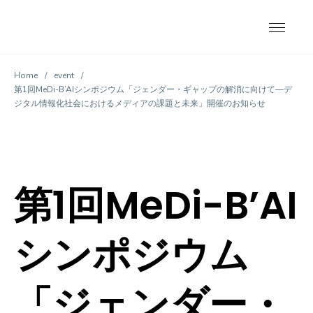
Skip
to
content
Home
/
event
/
第1回MeDi-B’AIシンポジウム「ジェンダー・ギャップの解消に向けて―デ
ジタル情報化社会におけるメディアの課題と未来」開催のお知らせ
第1回MeDi-B’AI
シンポジウム
「ジェンダー・