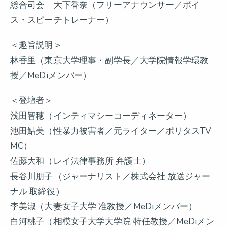
総合司会 大下香奈（フリーアナウンサー／ボイ
ス・スピーチトレーナー）
＜趣旨説明＞
林香里（東京大学理事・副学長／大学院情報学環教
授／MeDiメンバー）
＜登壇者＞
浅田智穂（インティマシーコーディネーター）
池田鮎美（性暴力被害者／元ライター／ポリタスTV
MC）
佐藤大和（レイ法律事務所 弁護士）
長谷川朋子（ジャーナリスト／株式会社 放送ジャー
ナル 取締役）
李美淑（大妻女子大学 准教授／MeDiメンバー）
白河桃子（相模女子大学大学院 特任教授／MeDiメン