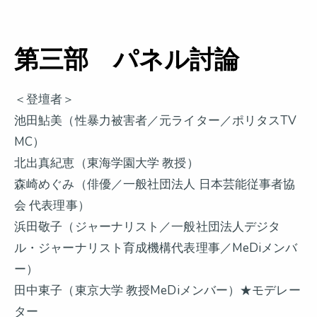
第三部 パネル討論
＜登壇者＞
池田鮎美（性暴力被害者／元ライター／ポリタスTV
MC）
北出真紀恵（東海学園大学 教授）
森崎めぐみ（俳優／一般社団法人 日本芸能従事者協
会 代表理事）
浜田敬子（ジャーナリスト／一般社団法人デジタ
ル・ジャーナリスト育成機構代表理事／MeDiメンバ
ー）
田中東子（東京大学 教授MeDiメンバー）★モデレー
ター