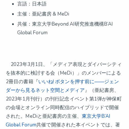
言語：日本語
主催：亜紀書房 & MeDi
共催：東京大学Beyond AI研究推進機構B’AI
Global Forum
2023年3月1日、「メディア表現とダイバーシティ
を抜本的に検討する会（MeDi）」のメンバーによる
2冊目の書籍『
いいね! ボタンを押す前に——ジェン
ダーから見るネット空間とメディア
』（亜紀書房、
2023年1月刊行）の刊行記念イベント第1弾が神保町
の会場とオンライン同時配信のハイブリッドで開催
された。MeDiと亜紀書房の主催、
東京大学B’AI
Global Forum
共催で開催された本イベントでは、著