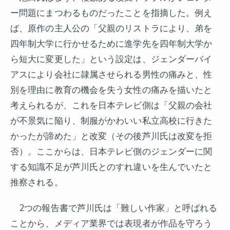
ー問題にまつわるものだったことを指摘した。例え
ば、原作の主人公の「父親のリストラにより、弟を
四年制大学に行かせるために進学先を四年制大学か
ら短大に変更した」という設定は、ジェンダーバイ
アスにより会社に隷属させられる男性の痛みと、性
別を理由に教育の機会を失う女性の痛みを描いたと
考えられるが、これを日本テレビ側は「父親の会社
が不景気に陥り、制服がかわいい私立高校に行きた
かったが諦めた」と改変（その後芦川氏は改変を拒
否）。ここからは、日本テレビ側のジェンダーに関
する知識不足が芦川氏とのすれ違いを生んでいたと
推察される。
2つの報告書で芦川氏は「難しい作家」と呼ばれる
ことから、メディア業界では表現者が作品を守ろう