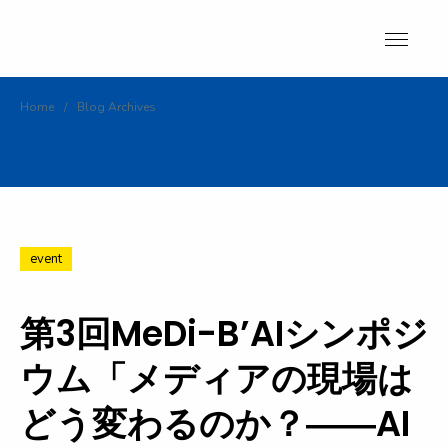
Skip
to
content
Home
/
Blog Archives
event
第3回MeDi-B’AIシンポジ
ウム「メディアの現場は
どう変わるのか？――AI