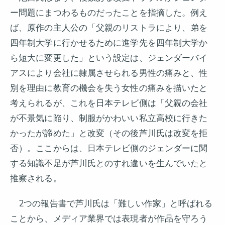
ー問題にまつわるものだったことを指摘した。例え
ば、原作の主人公の「父親のリストラにより、弟を
四年制大学に行かせるために進学先を四年制大学か
ら短大に変更した」という設定は、ジェンダーバイ
アスにより会社に隷属させられる男性の痛みと、性
別を理由に教育の機会を失う女性の痛みを描いたと
考えられるが、これを日本テレビ側は「父親の会社
が不景気に陥り、制服がかわいい私立高校に行きた
かったが諦めた」と改変（その後芦川氏は改変を拒
否）。ここからは、日本テレビ側のジェンダーに関
する知識不足が芦川氏とのすれ違いを生んでいたと
推察される。
2つの報告書で芦川氏は「難しい作家」と呼ばれる
ことから、メディア業界では表現者が作品を守ろう