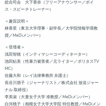
総合司会 大下香奈（フリーアナウンサー／ボイ
ス・スピーチトレーナー）
＜趣旨説明＞
林香里（東京大学理事・副学長／大学院情報学環教
授／MeDiメンバー）
＜登壇者＞
浅田智穂（インティマシーコーディネーター）
池田鮎美（性暴力被害者／元ライター／ポリタスTV
MC）
佐藤大和（レイ法律事務所 弁護士）
長谷川朋子（ジャーナリスト／株式会社 放送ジャー
ナル 取締役）
李美淑（大妻女子大学 准教授／MeDiメンバー）
白河桃子（相模女子大学大学院 特任教授／MeDiメン