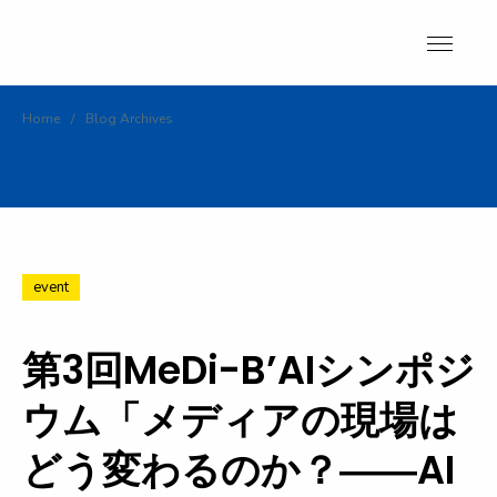
Skip
to
content
Home
/
Blog Archives
event
第3回MeDi-B’AIシンポジ
ウム「メディアの現場は
どう変わるのか？――AI