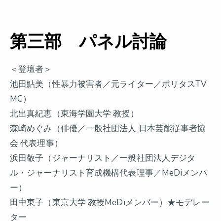
第三部 パネル討論
＜登壇者＞
池田鮎美（性暴力被害者／元ライター／ポリタスTV
MC）
北出真紀恵（東海学園大学 教授）
森崎めぐみ（俳優／一般社団法人 日本芸能従事者協
会 代表理事）
浜田敬子（ジャーナリスト／一般社団法人デジタ
ル・ジャーナリスト育成機構代表理事／MeDiメンバ
ー）
田中東子（東京大学 教授MeDiメンバー）★モデレー
ター