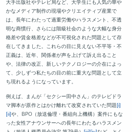
大手出版社やテレビ局など、大学生にも人気の華や
かなメディア制作の現場やクリエイティブ産業で
は、長年にわたって過重労働やハラスメント、不透
明な商慣行、さらには階級社会のような大幅な身分
格差や賃金格差などが不可視化された問題として存
在してきました。これらの目に見えない不平等・不
正義は、近年、関係者が声を上げて訴え出ること
や、法律の改正、新しいテクノロジーの介在によっ
て、少しずつ私たちの目の前に重大な問題として立
ち現れるようになっています。
例えば、まんが「セクシー田中さん」のテレビドラ
マ脚本が原作とはかけ離れて改変されていた問題
[i]
[ii]
や、BPO（放送倫理・番組向上機構）案件にもな
った女性アナウンサーへの長年にわたるハラスメン
ト（放送人権委員会決定 第79号）
[iii]
[iv]
など、とく