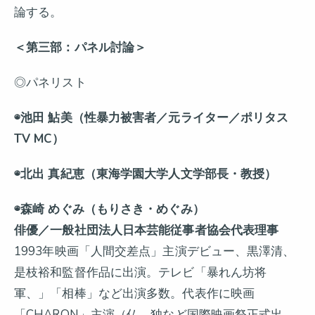
論する。
＜第三部：パネル討論＞
◎パネリスト
◉池田 鮎美（性暴力被害者／元ライター／ポリタス
TV MC）
◉北出 真紀恵（東海学園大学人文学部長・教授）
◉森崎 めぐみ（もりさき・めぐみ）
俳優／一般社団法人日本芸能従事者協会代表理事
1993年映画「人間交差点」主演デビュー、黒澤清、
是枝裕和監督作品に出演。テレビ「暴れん坊将
軍、」「相棒」など出演多数。代表作に映画
「CHARON」主演（仏、独など国際映画祭正式出