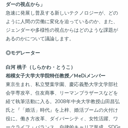
ダーの視点から」
急速に発展し普及する新しいテクノロジーが、どの
ように人間の労働に変化を迫っているのか、また、
ジェンダーや多様性の視点からはどのような課題が
あるのかについて議論します。
◎モデレーター
白河 桃子（しらかわ・とうこ）
相模女子大学大学院特任教授／MeDiメンバー
東京生まれ、私立雙葉学園、慶応義塾大学文学部社
会学専攻卒。住友商事、リーマンブラザースなどを
経て執筆活動に入る。2008年中央大学教授山田昌弘
氏と『「婚活」時代』を上梓、婚活ブームの火付け
役に。働き方改革、ダイバーシティ、女性活躍、ワ
ークライフ・バランス、自律的キャリア形成、SDGs