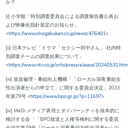
か？
[i] 小学館「特別調査委員会による調査報告書公表お
よび映像化指針策定のお知らせ」
<
https://www.shogakukan.co.jp/news/476401
>
[ii] 日本テレビ「ドラマ「セクシー田中さん」 社内特
別調査チームの調査結果について」
<
https://www.ntv.co.jp/info/pressrelease/20240531.htm
[iii] 放送倫理・番組向上機構「「ローカル深夜番組女
性出演者からの申立て」に関する委員会決定」2023
年第79号 <
https://www.bpo.gr.jp/?p=11697
>
[iv] MeDi メディア表現とダイバーシティを抜本的に
検討する会「「BPO放送と人権等権利に関する委員
会決定第79号『ローカル深夜番組女性出演者からの