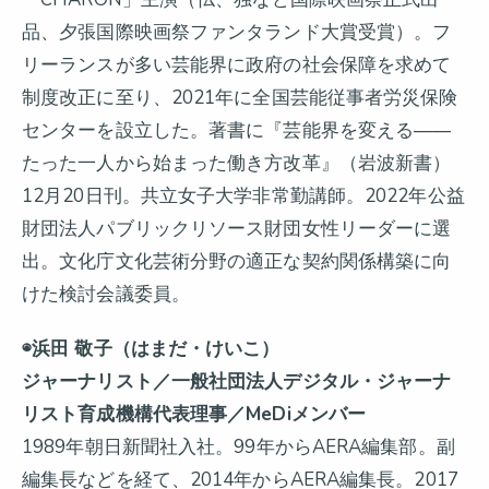
品、夕張国際映画祭ファンタランド大賞受賞）。フ
リーランスが多い芸能界に政府の社会保障を求めて
制度改正に至り、2021年に全国芸能従事者労災保険
センターを設立した。著書に『芸能界を変える——
たった一人から始まった働き方改革』（岩波新書）
12月20日刊。共立女子大学非常勤講師。2022年公益
財団法人パブリックリソース財団女性リーダーに選
出。文化庁文化芸術分野の適正な契約関係構築に向
けた検討会議委員。
◉浜田 敬子（はまだ・けいこ）
ジャーナリスト／一般社団法人デジタル・ジャーナ
リスト育成機構代表理事／MeDiメンバー
1989年朝日新聞社入社。99年からAERA編集部。副
編集長などを経て、2014年からAERA編集長。2017