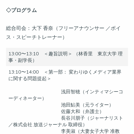
◇
プログラム
総合司会：大下 香奈（フリーアナウンサー ／ボイ
ス・スピーチトレーナー）
13:00〜13:10 ＜趣旨説明＞ （林香里 東京大学 理
事・副学長）
13:10〜14:00 ＜第一部： 変わりゆくメディア業界
に関する問題提起＞
浅田智穂（インティマシーコ
ーディネーター）
池田鮎美（元ライター）
佐藤大和（弁護士）
長谷川朋子（ジャーナリスト
／株式会社 放送ジャーナル 取締役）
李美淑（大妻女子大学 准教