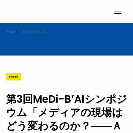
Skip
to
content
Home
/
Blog Archives
event
第3回MeDi-B’AIシンポジ
ウム「メディアの現場は
どう変わるのか？――Ａ