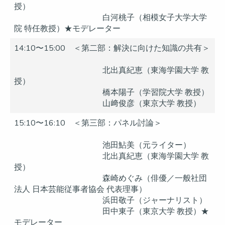
授）
白河桃子（相模女子大学大学
院 特任教授）★モデレーター
14:10〜15:00 ＜第二部：解決に向けた知識の共有＞
北出真紀恵（東海学園大学 教
授）
橋本陽子（学習院大学 教授）
山﨑俊彦（東京大学 教授）
15:10〜16:10 ＜第三部：パネル討論＞
池田鮎美（元ライター）
北出真紀恵（東海学園大学 教
授）
森崎めぐみ（俳優／一般社団
法人 日本芸能従事者協会 代表理事）
浜田敬子（ジャーナリスト）
田中東子（東京大学 教授）★
モデレーター