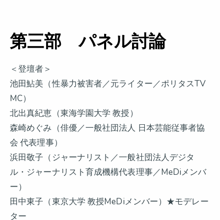
第三部 パネル討論
＜登壇者＞
池田鮎美（性暴力被害者／元ライター／ポリタスTV
MC）
北出真紀恵（東海学園大学 教授）
森崎めぐみ（俳優／一般社団法人 日本芸能従事者協
会 代表理事）
浜田敬子（ジャーナリスト／一般社団法人デジタ
ル・ジャーナリスト育成機構代表理事／MeDiメンバ
ー）
田中東子（東京大学 教授MeDiメンバー）★モデレー
ター