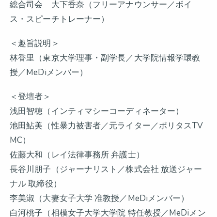
総合司会 大下香奈（フリーアナウンサー／ボイ
ス・スピーチトレーナー）
＜趣旨説明＞
林香里（東京大学理事・副学長／大学院情報学環教
授／MeDiメンバー）
＜登壇者＞
浅田智穂（インティマシーコーディネーター）
池田鮎美（性暴力被害者／元ライター／ポリタスTV
MC）
佐藤大和（レイ法律事務所 弁護士）
長谷川朋子（ジャーナリスト／株式会社 放送ジャー
ナル 取締役）
李美淑（大妻女子大学 准教授／MeDiメンバー）
白河桃子（相模女子大学大学院 特任教授／MeDiメン