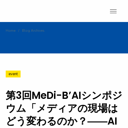
Skip
to
content
Home
/
Blog Archives
event
第3回MeDi-B’AIシンポジ
ウム「メディアの現場は
どう変わるのか？――AI