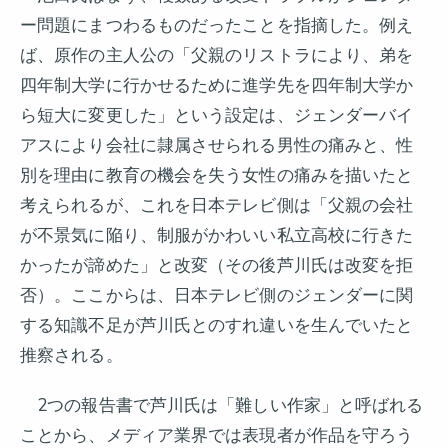
ー問題にまつわるものだったことを指摘した。例え
ば、原作の主人公の「父親のリストラにより、弟を
四年制大学に行かせるために進学先を四年制大学か
ら短大に変更した」という設定は、ジェンダーバイ
アスにより会社に隷属させられる男性の痛みと、性
別を理由に教育の機会を失う女性の痛みを描いたと
考えられるが、これを日本テレビ側は「父親の会社
が不景気に陥り、制服がかわいい私立高校に行きた
かったが諦めた」と改変（その後芦川氏は改変を拒
否）。ここからは、日本テレビ側のジェンダーに関
する知識不足が芦川氏とのすれ違いを生んでいたと
推察される。
2つの報告書で芦川氏は「難しい作家」と呼ばれる
ことから、メディア業界では表現者が作品を守ろう